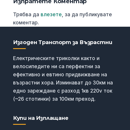
Изпратете Коментар
Трябва да
влезете
, за да публикувате
коментар.
Изгоден Транспорт за Възрастни
Електрическите триколки както и
велосипедите ни са перфектни за
ефективно и евтино придвижване на
възрастни хора. Изминават до 30км на
едно зареждане с разход 1кв 220v ток
(~26 стотинки) за 100км преход.
Купи на Изплащане