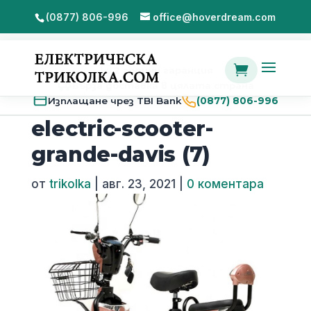
(0877) 806-996
office@hoverdream.com

2 години гаранция
Бърза доставка в цялата страна
Изплащане чрез TBI Bank
(0877) 806-996
electric-scooter-
grande-davis (7)
от
trikolka
|
авг. 23, 2021
|
0 коментара