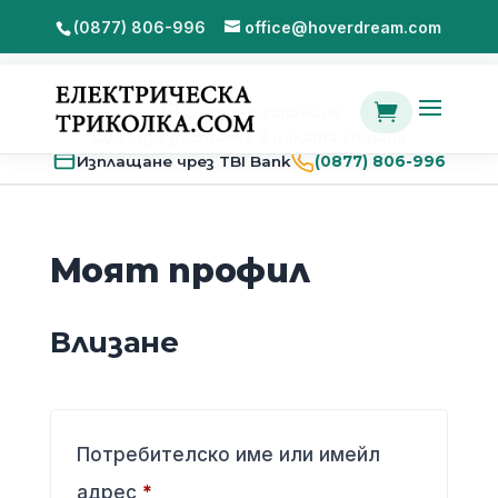
(0877) 806-996
office@hoverdream.com

2 години гаранция
Бърза доставка в цялата страна
Изплащане чрез TBI Bank
(0877) 806-996
Моят профил
Влизане
Потребителско име или имейл
Задължително
адрес
*