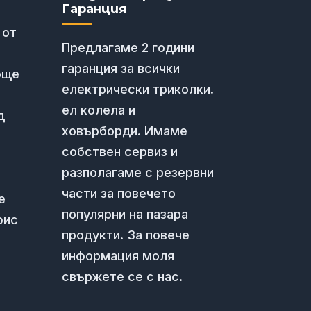
Гаранция
 от
Предлагаме 2 години
гаранция за всички
още
електрически триколки.
ел колела и
д
ховърборди. Имаме
собствен сервиз и
разполагаме с резервни
части за повечето
е
популярни на пазара
фис
продукти. За повече
информация моля
свържете се с нас.