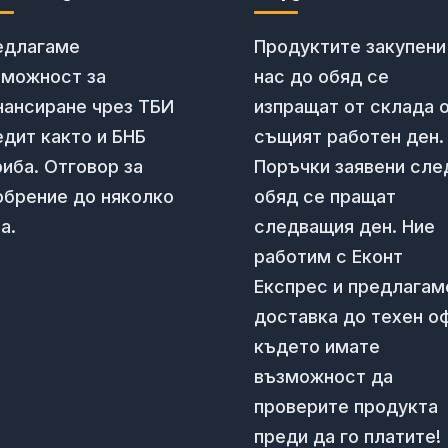
едлагаме
Продуктите закупени
зможност за
нас до обяд се
нансиране чрез ТБИ
изпращат от склада 
дит както и БНБ
същият работен ден.
иба. Отговор за
Поръчки заявени сле
обрение до няколко
обяд се пращат
а.
следващия ден. Ние
работим с Еконт
Експрес и предлагам
доставка до техен о
където имате
възможност да
проверите продукта
преди да го платите!