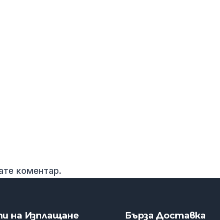
вате коментар.
пи на Изплащане
Бърза Доставка