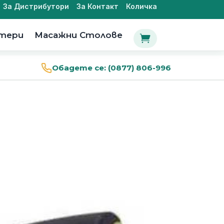
За Дистрибутори
За Контакт
Количка
утери
Масажни Столове

Обадете се:
(0877) 806-996