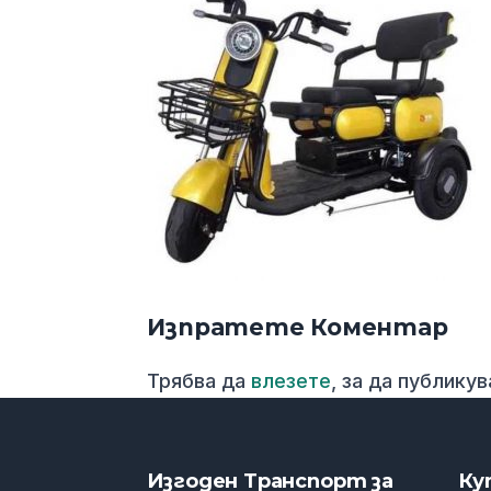
Изпратете Коментар
Трябва да
влезете
, за да публику
Изгоден Транспорт за
Ку