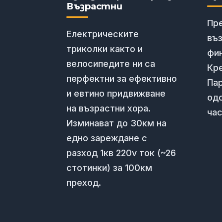
Възрастни
Пр
Електрическите
въ
триколки както и
фи
велосипедите ни са
Кре
перфектни за ефективно
Пар
и евтино придвижване
од
на възрастни хора.
час
Изминават до 30км на
едно зареждане с
разход 1кв 220v ток (~26
стотинки) за 100км
преход.