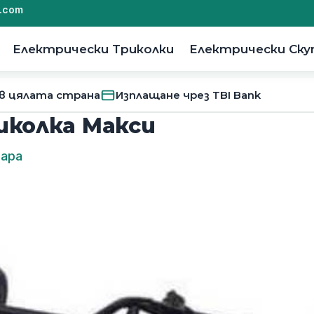
.com
Електрически Триколки
Електрически Ск
 в цялата страна
Изплащане чрез TBI Bank
иколка Макси
тара