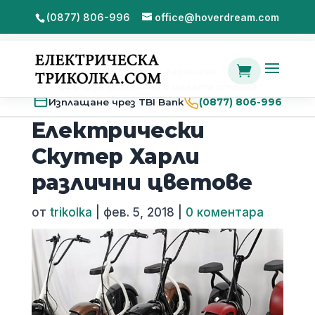
(0877) 806-996
office@hoverdream.com

2 години гаранция
Бърза доставка в цялата страна
Изплащане чрез TBI Bank
(0877) 806-996
Електрически
Скутер Харли
различни цветове
от
trikolka
|
фев. 5, 2018
|
0 коментара