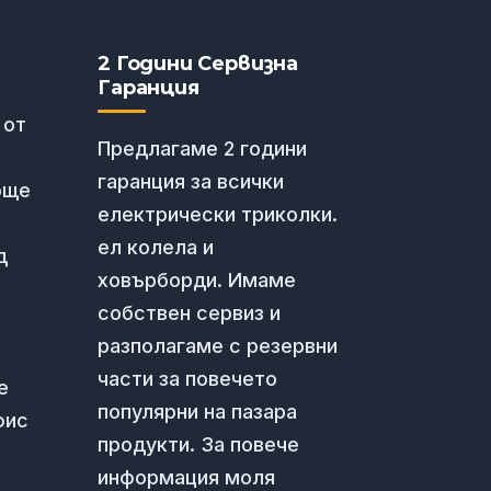
2 Години Сервизна
Гаранция
 от
Предлагаме 2 години
гаранция за всички
още
електрически триколки.
ел колела и
д
ховърборди. Имаме
собствен сервиз и
разполагаме с резервни
части за повечето
е
популярни на пазара
фис
продукти. За повече
информация моля