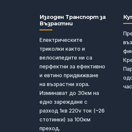
Изгоден Транспорт за
Ку
Възрастни
Пр
Електрическите
въ
триколки както и
фи
велосипедите ни са
Кре
перфектни за ефективно
Пар
и евтино придвижване
од
на възрастни хора.
час
Изминават до 30км на
едно зареждане с
разход 1кв 220v ток (~26
стотинки) за 100км
преход.