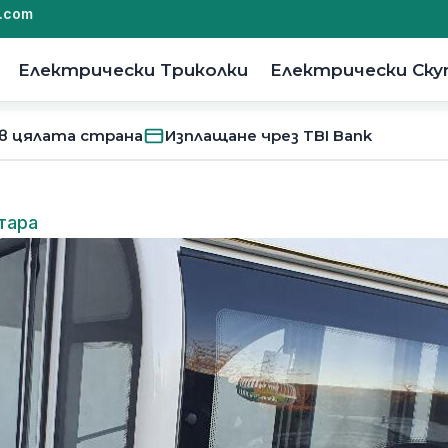
.com
Електрически Триколки
Електрически Ск
 в цялата страна
Изплащане чрез TBI Bank
тара