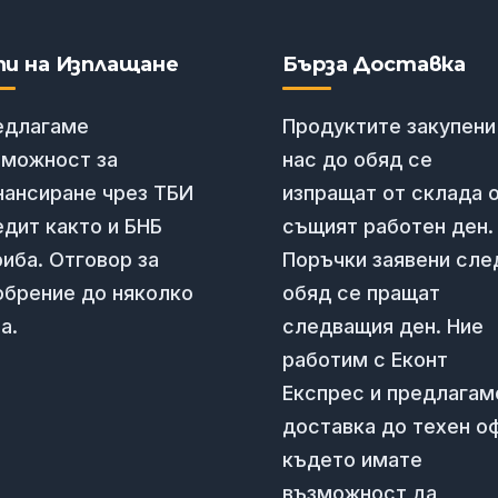
пи на Изплащане
Бърза Доставка
едлагаме
Продуктите закупени
зможност за
нас до обяд се
нансиране чрез ТБИ
изпращат от склада 
дит както и БНБ
същият работен ден.
иба. Отговор за
Поръчки заявени сле
обрение до няколко
обяд се пращат
а.
следващия ден. Ние
работим с Еконт
Експрес и предлагам
доставка до техен о
където имате
възможност да