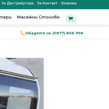
За Дистрибутори
За Контакт
Количка
утери
Масажни Столове

Обадете се:
(0877) 806-996