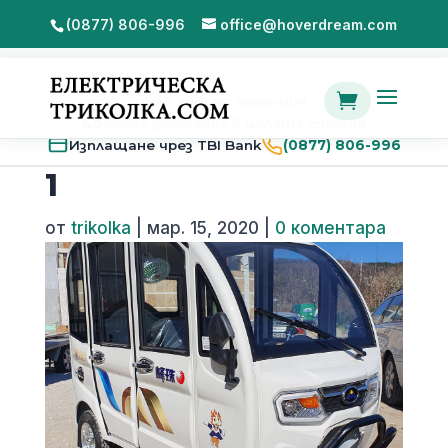
(0877) 806-996
office@hoverdream.com

2 години гаранция
Бърза доставка в цялата страна
Изплащане чрез TBI Bank
(0877) 806-996
1
от
trikolka
|
мар. 15, 2020
|
0 коментара