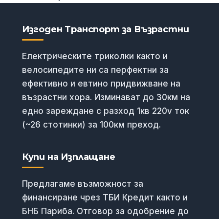
Изгоден Транспорт за Възрастни
Електрическите триколки както и
велосипедите ни са перфектни за
ефективно и евтино придвижване на
възрастни хора. Изминават до 30км на
едно зареждане с разход 1кв 220v ток
(~26 стотинки) за 100км преход.
Купи на Изплащане
Предлагаме възможност за
финансиране чрез ТБИ Кредит както и
БНБ Париба. Отговор за одобрение до