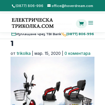
(0877) 806-996
office@hoverdream.com

2 години гаранция
Бърза доставка в цялата страна
Изплащане чрез TBI Bank
(0877) 806-996
1
от
trikolka
|
мар. 15, 2020
|
0 коментара