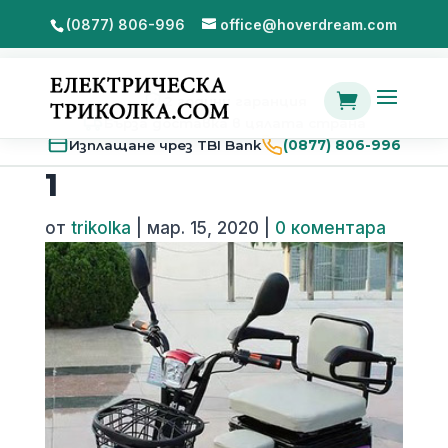
(0877) 806-996
office@hoverdream.com

2 години гаранция
Бърза доставка в цялата страна
Изплащане чрез TBI Bank
(0877) 806-996
1
от
trikolka
|
мар. 15, 2020
|
0 коментара