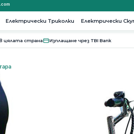
.com
Електрически Триколки
Електрически Ск
 в цялата страна
Изплащане чрез TBI Bank
тара