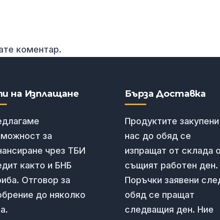
вате коментар.
пи на Изплащане
Бърза Доставка
едлагаме
Продуктите закупени
зможност за
нас до обяд се
нансиране чрез ТБИ
изпращат от склада 
дит както и БНБ
същият работен ден.
иба. Отговор за
Поръчки заявени сле
обрение до няколко
обяд се пращат
а.
следващия ден. Ние