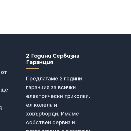
2 Години Сервизна
Гаранция
 от
Предлагаме 2 години
гаранция за всички
още
електрически триколки.
ел колела и
д
ховърборди. Имаме
собствен сервиз и