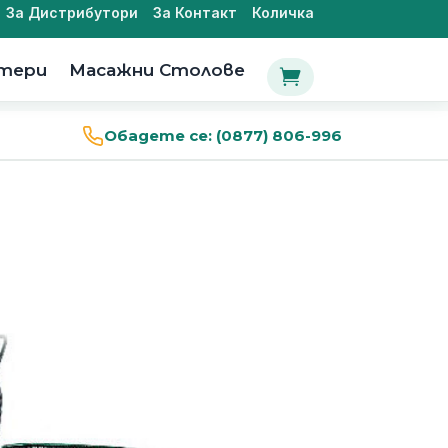
За Дистрибутори
За Контакт
Количка
утери
Масажни Столове

Обадете се:
(0877) 806-996