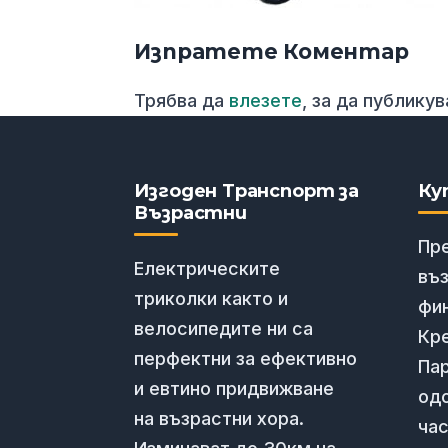
Изпратете Коментар
Трябва да
влезете
, за да публику
Изгоден Транспорт за
Ку
Възрастни
Пр
Електрическите
въ
триколки както и
фи
велосипедите ни са
Кре
перфектни за ефективно
Пар
и евтино придвижване
од
на възрастни хора.
час