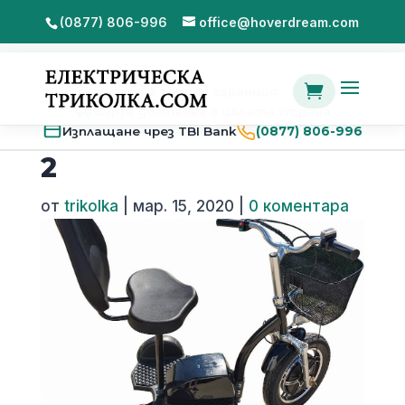
(0877) 806-996
office@hoverdream.com

2 години гаранция
Бърза доставка в цялата страна
Изплащане чрез TBI Bank
(0877) 806-996
2
от
trikolka
|
мар. 15, 2020
|
0 коментара