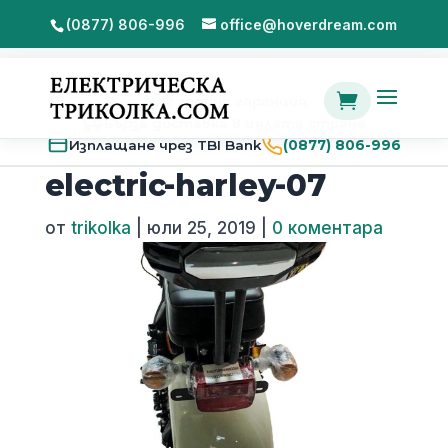
(0877) 806-996
office@hoverdream.com

2 години гаранция
Бърза доставка в цялата страна
Изплащане чрез TBI Bank
(0877) 806-996
electric-harley-07
от
trikolka
|
юли 25, 2019
|
0 коментара