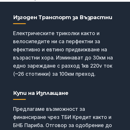
Изгоден Транспорт за Възрастни
Електрическите триколки както и
велосипедите ни са перфектни за
ефективно и евтино придвижване на
възрастни хора. Изминават до 30км на
едно зареждане с разход 1кв 220v ток
(~26 стотинки) за 100км преход.
Купи на Изплащане
Предлагаме възможност за
финансиране чрез ТБИ Кредит както и
БНБ Париба. Отговор за одобрение до