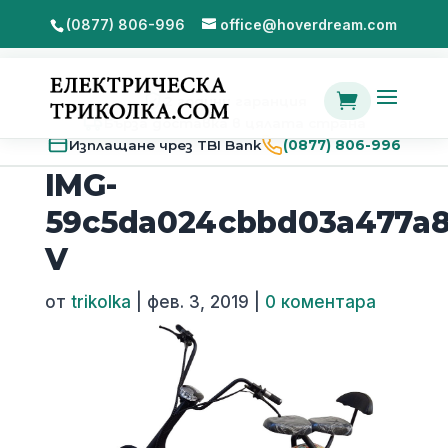
(0877) 806-996
office@hoverdream.com

2 години гаранция
Бърза доставка в цялата страна
Изплащане чрез TBI Bank
(0877) 806-996
IMG-
59c5da024cbbd03a477a8
V
от
trikolka
|
фев. 3, 2019
|
0 коментара