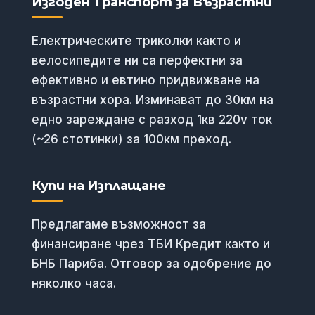
Изгоден Транспорт за Възрастни
Електрическите триколки както и
велосипедите ни са перфектни за
ефективно и евтино придвижване на
възрастни хора. Изминават до 30км на
едно зареждане с разход 1кв 220v ток
(~26 стотинки) за 100км преход.
Купи на Изплащане
Предлагаме възможност за
финансиране чрез ТБИ Кредит както и
БНБ Париба. Отговор за одобрение до
няколко часа.