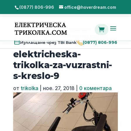
(0877) 806-996
office@hoverdream.com

2 години гаранция
Бърза доставка в цялата страна
Изплащане чрез TBI Bank
(0877) 806-996
elektricheska-
trikolka-za-vuzrastni-
s-kreslo-9
от
trikolka
|
ное. 27, 2018
|
0 коментара