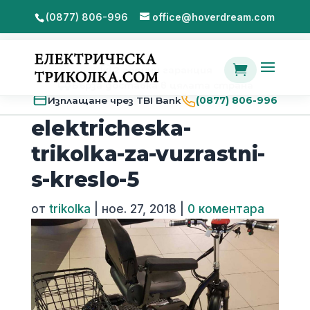
(0877) 806-996
office@hoverdream.com

2 години гаранция
Бърза доставка в цялата страна
Изплащане чрез TBI Bank
(0877) 806-996
elektricheska-
trikolka-za-vuzrastni-
s-kreslo-5
от
trikolka
|
ное. 27, 2018
|
0 коментара