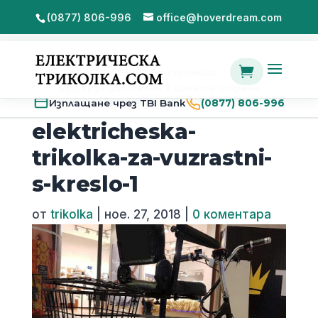
(0877) 806-996
office@hoverdream.com

2 години гаранция
Бърза доставка в цялата страна
Изплащане чрез TBI Bank
(0877) 806-996
elektricheska-
trikolka-za-vuzrastni-
s-kreslo-1
от
trikolka
|
ное. 27, 2018
|
0 коментара