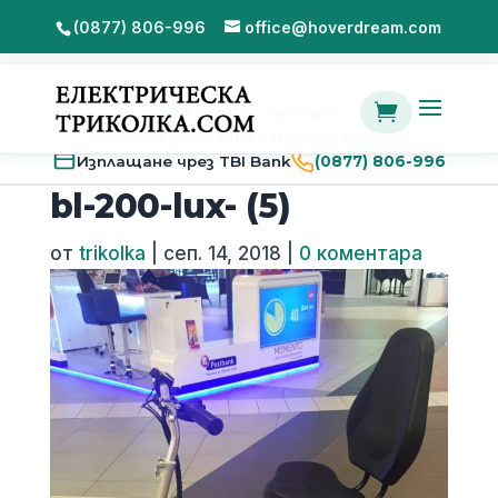
(0877) 806-996
office@hoverdream.com

2 години гаранция
Бърза доставка в цялата страна
Изплащане чрез TBI Bank
(0877) 806-996
bl-200-lux- (5)
от
trikolka
|
сеп. 14, 2018
|
0 коментара