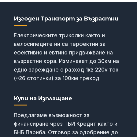
Изгоден Транспорт за Възрастни
Електрическите триколки както и
велосипедите ни са перфектни за
ефективно и евтино придвижване на
възрастни хора. Изминават до 30км на
едно зареждане с разход 1кв 220v ток
(~26 стотинки) за 100км преход.
Купи на Изплащане
Предлагаме възможност за
финансиране чрез ТБИ Кредит както и
БНБ Париба. Отговор за одобрение до