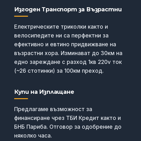
Изгоден Транспорт за Възрастни
Електрическите триколки както и
велосипедите ни са перфектни за
ефективно и евтино придвижване на
възрастни хора. Изминават до 30км на
едно зареждане с разход 1кв 220v ток
(~26 стотинки) за 100км преход.
Купи на Изплащане
Предлагаме възможност за
финансиране чрез ТБИ Кредит както и
БНБ Париба. Отговор за одобрение до
няколко часа.