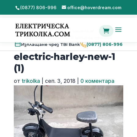
(0877) 806-996
office@hoverdream.com

2 години гаранция
Бърза доставка в цялата страна
Изплащане чрез TBI Bank
(0877) 806-996
electric-harley-new-1
(1)
от
trikolka
|
сеп. 3, 2018
|
0 коментара