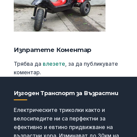
Изпратете Коментар
Трябва да
влезете
, за да публикувате
коментар.
Изгоден Транспорт за Възрастни
Електрическите триколки както и
велосипедите ни са перфектни за
ефективно и евтино придвижване на
възрастни хора. Изминават до 30км на