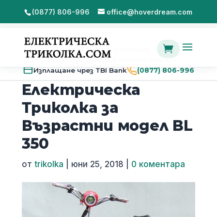
(0877) 806-996
office@hoverdream.com

2 години гаранция
Бърза доставка в цялата страна
Изплащане чрез TBI Bank
(0877) 806-996
Електрическа
Триколка за
Възрастни модел BL
350
от
trikolka
|
юни 25, 2018
|
0 коментара