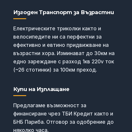
Изгоден Транспорт за Възрастни
Електрическите триколки както и
велосипедите ни са перфектни за
ефективно и евтино придвижване на
възрастни хора. Изминават до 30км на
едно зареждане с разход 1кв 220v ток
(~26 стотинки) за 100км преход.
Купи на Изплащане
Предлагаме възможност за
финансиране чрез ТБИ Кредит както и
БНБ Париба. Отговор за одобрение до
няколко часа.