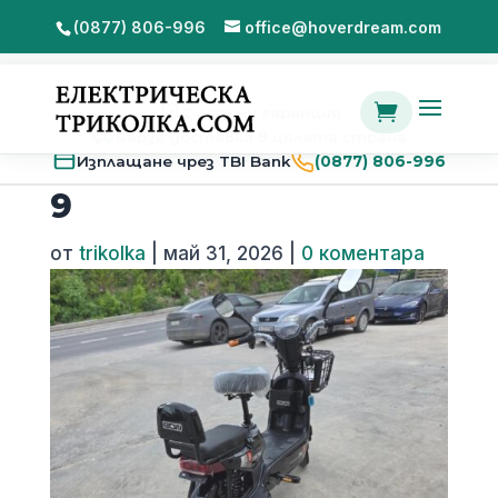
(0877) 806-996
office@hoverdream.com

2 години гаранция
Бърза доставка в цялата страна
Изплащане чрез TBI Bank
(0877) 806-996
9
от
trikolka
|
май 31, 2026
|
0 коментара