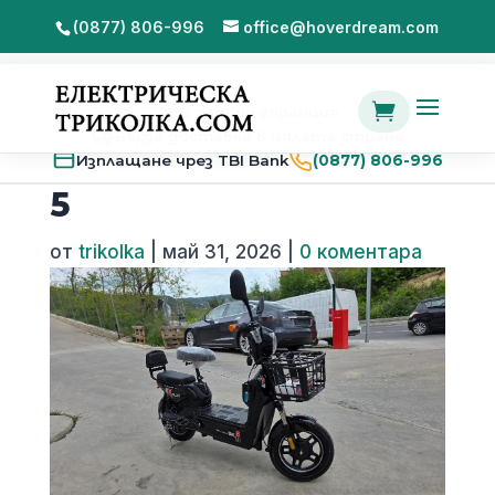
(0877) 806-996
office@hoverdream.com

2 години гаранция
Бърза доставка в цялата страна
Изплащане чрез TBI Bank
(0877) 806-996
5
от
trikolka
|
май 31, 2026
|
0 коментара