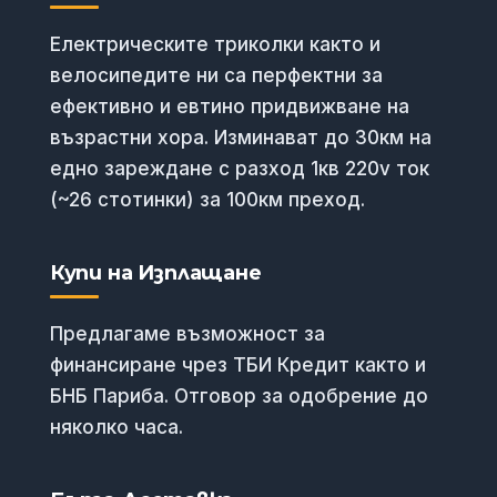
Електрическите триколки както и
велосипедите ни са перфектни за
ефективно и евтино придвижване на
възрастни хора. Изминават до 30км на
едно зареждане с разход 1кв 220v ток
(~26 стотинки) за 100км преход.
Купи на Изплащане
Предлагаме възможност за
финансиране чрез ТБИ Кредит както и
БНБ Париба. Отговор за одобрение до
няколко часа.