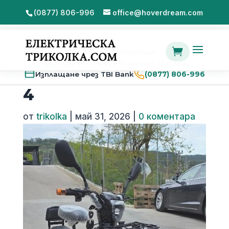
(0877) 806-996
office@hoverdream.com

2 години гаранция
Бърза доставка в цялата страна
Изплащане чрез TBI Bank
(0877) 806-996
4
от
trikolka
|
май 31, 2026
|
0 коментара