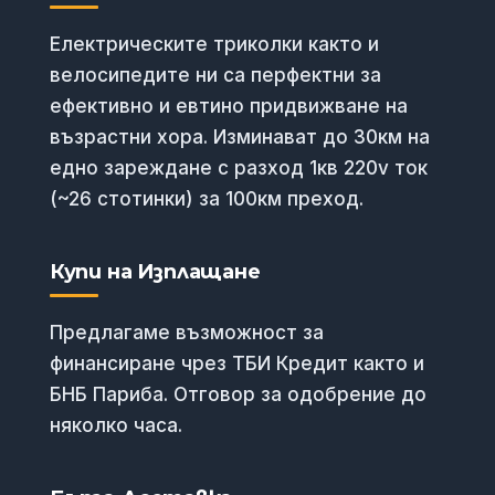
Електрическите триколки както и
велосипедите ни са перфектни за
ефективно и евтино придвижване на
възрастни хора. Изминават до 30км на
едно зареждане с разход 1кв 220v ток
(~26 стотинки) за 100км преход.
Купи на Изплащане
Предлагаме възможност за
финансиране чрез ТБИ Кредит както и
БНБ Париба. Отговор за одобрение до
няколко часа.