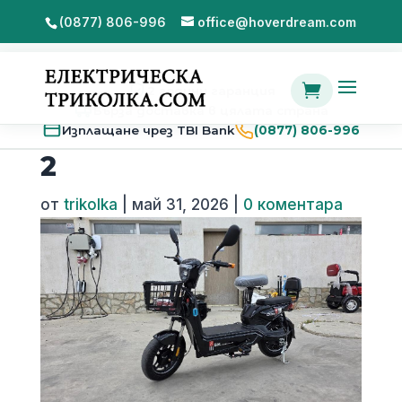
(0877) 806-996
office@hoverdream.com

2 години гаранция
Бърза доставка в цялата страна
Изплащане чрез TBI Bank
(0877) 806-996
2
от
trikolka
|
май 31, 2026
|
0 коментара