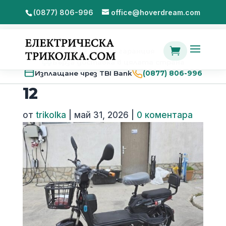
(0877) 806-996
office@hoverdream.com

2 години гаранция
Бърза доставка в цялата страна
Изплащане чрез TBI Bank
(0877) 806-996
12
от
trikolka
|
май 31, 2026
|
0 коментара