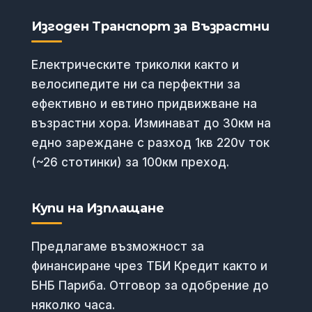
Изгоден Транспорт за Възрастни
Електрическите триколки както и
велосипедите ни са перфектни за
ефективно и евтино придвижване на
възрастни хора. Изминават до 30км на
едно зареждане с разход 1кв 220v ток
(~26 стотинки) за 100км преход.
Купи на Изплащане
Предлагаме възможност за
финансиране чрез ТБИ Кредит както и
БНБ Париба. Отговор за одобрение до
няколко часа.