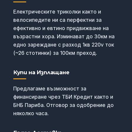
Електрическите триколки както и
велосипедите ни са перфектни за
ефективно и евтино придвижване на
възрастни хора. Изминават до 30км на
едно зареждане с разход 1кв 220v ток
(~26 стотинки) за 100км преход.
Купи на Изплащане
Предлагаме възможност за
финансиране чрез ТБИ Кредит както и
БНБ Париба. Отговор за одобрение до
няколко часа.