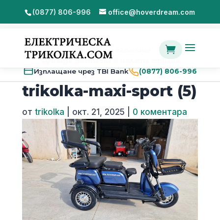
(0877) 806-996
office@hoverdream.com

2 години гаранция
Бърза доставка в цялата страна
Изплащане чрез TBI Bank
(0877) 806-996
trikolka-maxi-sport (5)
от
trikolka
|
окт. 21, 2025
|
0 коментара