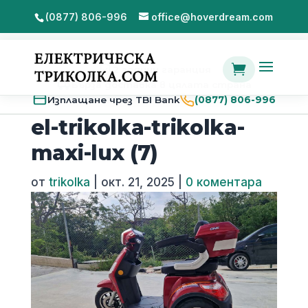
(0877) 806-996
office@hoverdream.com

2 години гаранция
Бърза доставка в цялата страна
Изплащане чрез TBI Bank
(0877) 806-996
el-trikolka-trikolka-
maxi-lux (7)
от
trikolka
|
окт. 21, 2025
|
0 коментара