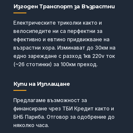
Изгоден Транспорт за Възрастни
Електрическите триколки както и
велосипедите ни са перфектни за
ефективно и евтино придвижване на
възрастни хора. Изминават до 30км на
едно зареждане с разход 1кв 220v ток
(~26 стотинки) за 100км преход.
Купи на Изплащане
Предлагаме възможност за
финансиране чрез ТБИ Кредит както и
БНБ Париба. Отговор за одобрение до
няколко часа.