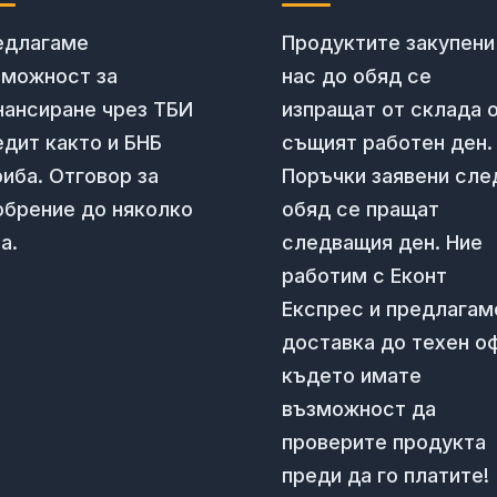
едлагаме
Продуктите закупени
зможност за
нас до обяд се
нансиране чрез ТБИ
изпращат от склада 
дит както и БНБ
същият работен ден.
иба. Отговор за
Поръчки заявени сле
обрение до няколко
обяд се пращат
а.
следващия ден. Ние
работим с Еконт
Експрес и предлагам
доставка до техен о
където имате
възможност да
проверите продукта
преди да го платите!