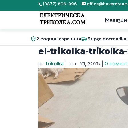
(0877) 806-996
office@hoverdream
Магазин
2 години гаранция
Бърза доставка
el-trikolka-trikolka-
от
trikolka
|
окт. 21, 2025
|
0 комен