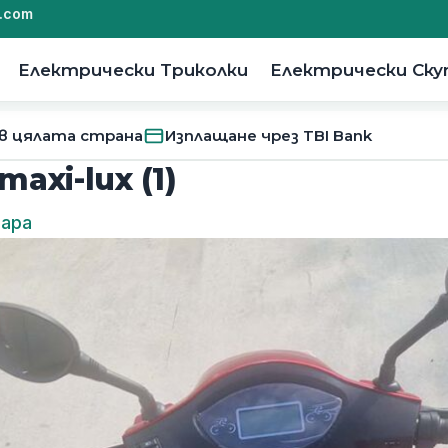
.com
Електрически Триколки
Електрически Ск
 в цялата страна
Изплащане чрез TBI Bank
maxi-lux (1)
тара