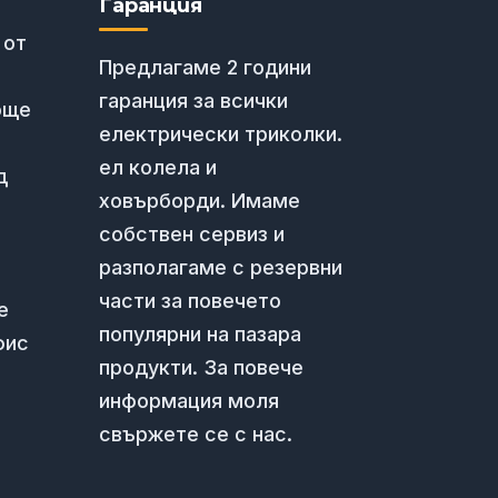
Гаранция
 от
Предлагаме 2 години
гаранция за всички
още
електрически триколки.
ел колела и
д
ховърборди. Имаме
собствен сервиз и
разполагаме с резервни
части за повечето
е
популярни на пазара
фис
продукти. За повече
информация моля
свържете се с нас.