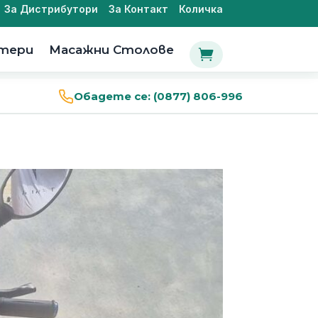
За Дистрибутори
За Контакт
Количка
утери
Масажни Столове

Обадете се:
(0877) 806-996