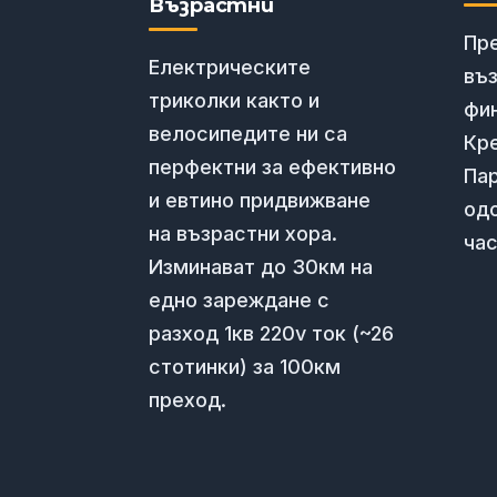
Възрастни
Пр
Електрическите
въ
триколки както и
фи
велосипедите ни са
Кре
перфектни за ефективно
Пар
и евтино придвижване
од
на възрастни хора.
час
Изминават до 30км на
едно зареждане с
разход 1кв 220v ток (~26
стотинки) за 100км
преход.