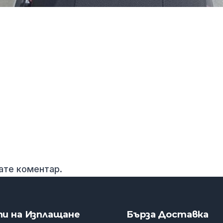
вате коментар.
пи на Изплащане
Бърза Доставка