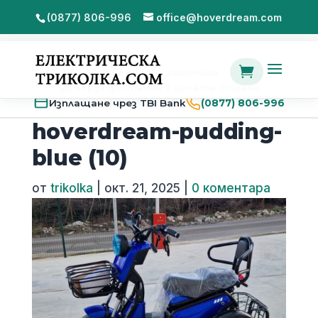
(0877) 806-996
office@hoverdream.com

2 години гаранция
Бърза доставка в цялата страна
Изплащане чрез TBI Bank
(0877) 806-996
hoverdream-pudding-
blue (10)
от
trikolka
|
окт. 21, 2025
|
0 коментара