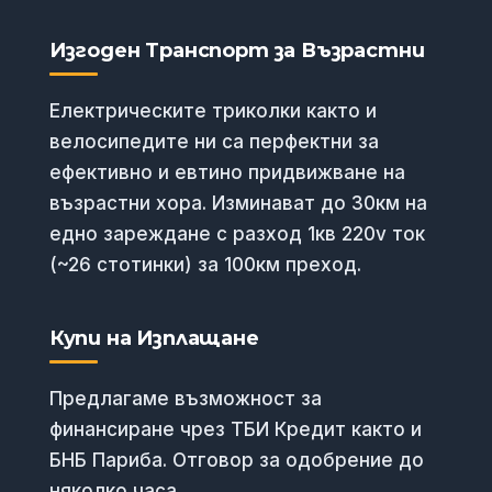
Изгоден Транспорт за Възрастни
Електрическите триколки както и
велосипедите ни са перфектни за
ефективно и евтино придвижване на
възрастни хора. Изминават до 30км на
едно зареждане с разход 1кв 220v ток
(~26 стотинки) за 100км преход.
Купи на Изплащане
Предлагаме възможност за
финансиране чрез ТБИ Кредит както и
БНБ Париба. Отговор за одобрение до
няколко часа.