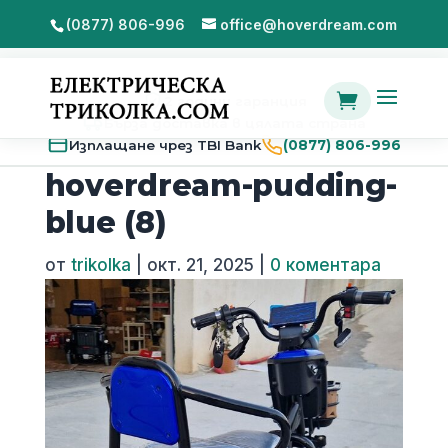
(0877) 806-996
office@hoverdream.com

2 години гаранция
Бърза доставка в цялата страна
Изплащане чрез TBI Bank
(0877) 806-996
hoverdream-pudding-
blue (8)
от
trikolka
|
окт. 21, 2025
|
0 коментара