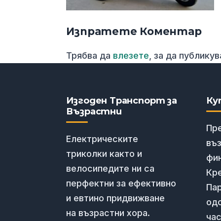
Изпратете Коментар
Трябва да
влезете
, за да публику
Изгоден Транспорт за
Ку
Възрастни
Пр
Електрическите
въ
триколки както и
фи
велосипедите ни са
Кре
перфектни за ефективно
Пар
и евтино придвижване
од
на възрастни хора.
час