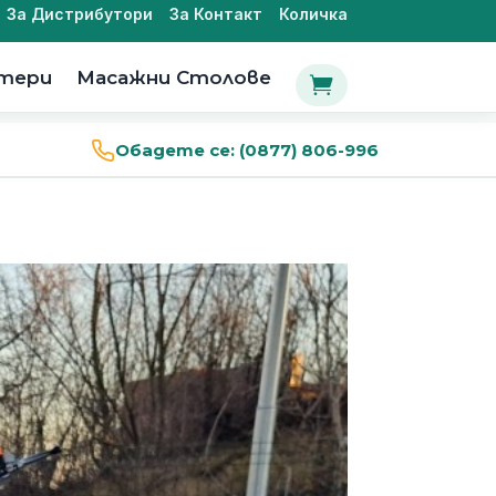
За Дистрибутори
За Контакт
Количка
утери
Масажни Столове

Обадете се:
(0877) 806-996