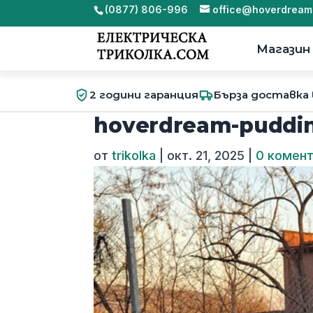
(0877) 806-996
office@hoverdream
Магазин
2 години гаранция
Бърза доставка
hoverdream-puddin
от
trikolka
|
окт. 21, 2025
|
0 комен