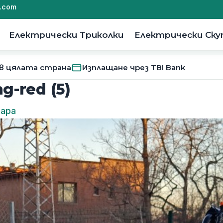
.com
Електрически Триколки
Електрически Ск
 в цялата страна
Изплащане чрез TBI Bank
g-red (5)
тара