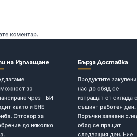
вате коментар.
пи на Изплащане
Бърза Доставка
едлагаме
Продуктите закупени
зможност за
нас до обяд се
нансиране чрез ТБИ
изпращат от склада 
дит както и БНБ
същият работен ден.
иба. Отговор за
Поръчки заявени сле
обрение до няколко
обяд се пращат
а.
следващия ден. Ние