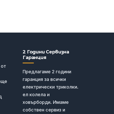
2 Години Сервизна
Гаранция
 от
Предлагаме 2 години
гаранция за всички
още
електрически триколки.
ел колела и
д
ховърборди. Имаме
собствен сервиз и