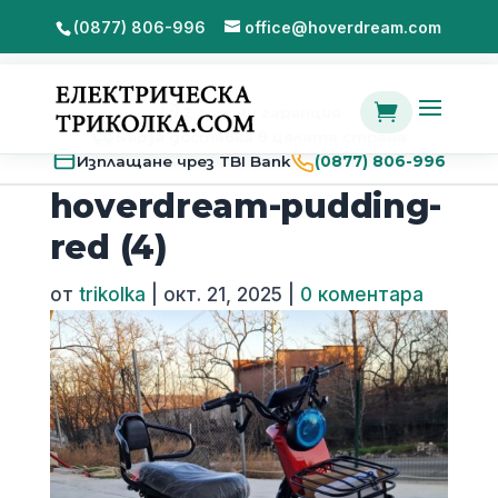
(0877) 806-996
office@hoverdream.com

2 години гаранция
Бърза доставка в цялата страна
Изплащане чрез TBI Bank
(0877) 806-996
hoverdream-pudding-
red (4)
от
trikolka
|
окт. 21, 2025
|
0 коментара