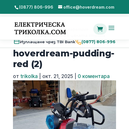
(0877) 806-996
office@hoverdream.com

2 години гаранция
Бърза доставка в цялата страна
Изплащане чрез TBI Bank
(0877) 806-996
hoverdream-pudding-
red (2)
от
trikolka
|
окт. 21, 2025
|
0 коментара