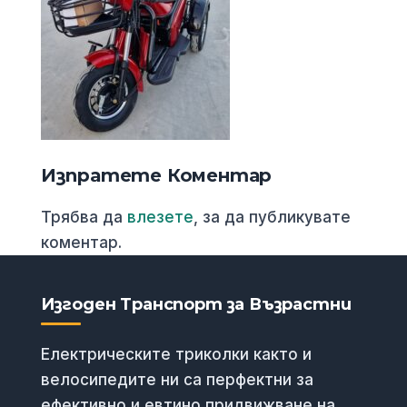
Изпратете Коментар
Трябва да
влезете
, за да публикувате
коментар.
Изгоден Транспорт за Възрастни
Електрическите триколки както и
велосипедите ни са перфектни за
ефективно и евтино придвижване на