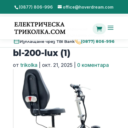
(0877) 806-996
office@hoverdream.com

2 години гаранция
Бърза доставка в цялата страна
Изплащане чрез TBI Bank
(0877) 806-996
bl-200-lux (1)
от
trikolka
|
окт. 21, 2025
|
0 коментара