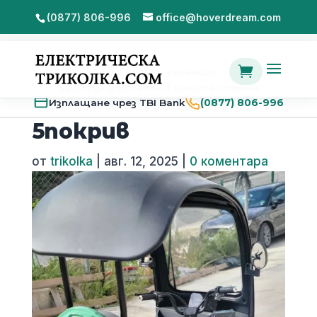
(0877) 806-996
office@hoverdream.com

2 години гаранция
Бърза доставка в цялата страна
Изплащане чрез TBI Bank
(0877) 806-996
5покрив
от
trikolka
|
авг. 12, 2025
|
0 коментара