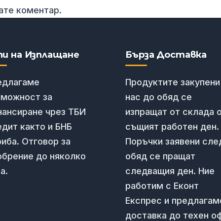
вате коментар.
пи на Изплащане
Бърза Доставка
едлагаме
Продуктите закупени
зможност за
нас до обяд се
нансиране чрез ТБИ
изпращат от склада 
дит както и БНБ
същият работен ден.
иба. Отговор за
Поръчки заявени сле
обрение до няколко
обяд се пращат
а.
следващия ден. Ние
работим с Еконт
Експрес и предлагам
доставка до техен о