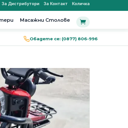
За Дистрибутори
За Контакт
Количка
утери
Масажни Столове

Обадете се:
(0877) 806-996