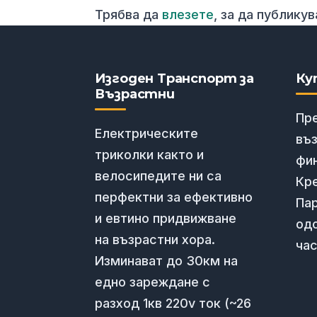
Трябва да
влезете
, за да публику
Изгоден Транспорт за
Ку
Възрастни
Пр
Електрическите
въ
триколки както и
фи
велосипедите ни са
Кре
перфектни за ефективно
Пар
и евтино придвижване
од
на възрастни хора.
час
Изминават до 30км на
едно зареждане с
разход 1кв 220v ток (~26