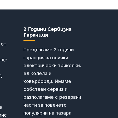
2 Години Сервизна
Гаранция
 от
Предлагаме 2 години
гаранция за всички
още
електрически триколки.
ел колела и
д
ховърборди. Имаме
собствен сервиз и
разполагаме с резервни
части за повечето
е
популярни на пазара
фис