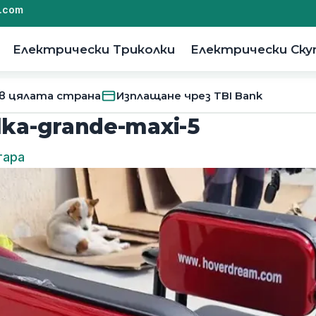
.com
Електрически Триколки
Електрически Ск
 в цялата страна
Изплащане чрез TBI Bank
olka-grande-maxi-5
тара