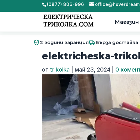
(0877) 806-996
office@hoverdream
Магазин
2 години гаранция
Бърза доставка
elektricheska-trik
от
trikolka
|
май 23, 2024
|
0 комен