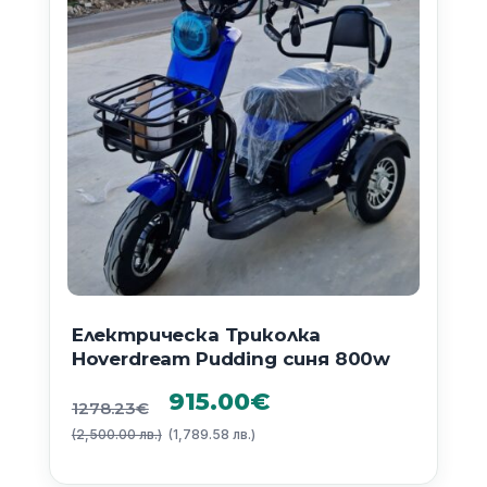
Електрическа Триколка
Hoverdream Pudding синя 800w
Original
Текущата
915.00
€
1278.23
€
(2,500.00 лв.)
price
(1,789.58 лв.)
цена
was:
е: