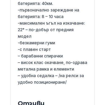
батерията: 40км.
-първоначално зареждане на
батерията: 8 – 10 часа
-максимален ъгъл на изкачване:
22° – по-добър от предния
модел
-безкамерни гуми
-с плавен старт
– барабанни спирачки
– висок клас окачване, по-здрава
метална рамка и елементи
– удобна седалка – /на релси за
удобно позициониране/
Отзиви