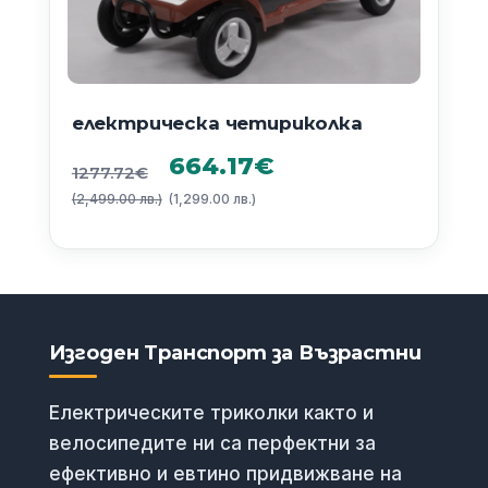
електрическа четириколка
Original
Текущата
664.17
€
1277.72
€
(2,499.00 лв.)
price
(1,299.00 лв.)
цена
was:
е:
1277.72€
664.17€
(2,499.00
(1,299.00
Изгоден Транспорт за Възрастни
лв.).
лв.).
Електрическите триколки както и
велосипедите ни са перфектни за
ефективно и евтино придвижване на