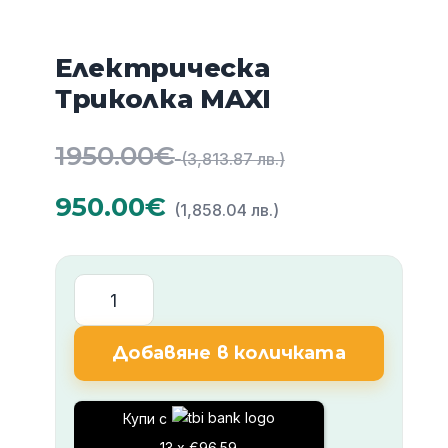
Електрическа
Триколка MAXI
Original
1950.00
€
(3,813.87 лв.)
price
Текущата
950.00
€
(1,858.04 лв.)
was:
цена
1950.00€
е:
количество
за
(3,813.87
950.00€
Електрическа
Добавяне в количката
лв.).
Триколка
(1,858.04
MAXI
лв.).
Купи с
13 x €96.59