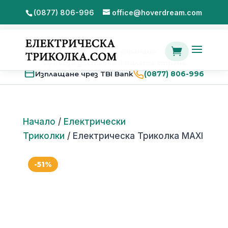
(0877) 806-996
office@hoverdream.com

2 години гаранция
Бърза доставка в цялата страна
Изплащане чрез TBI Bank
(0877) 806-996
Начало
/
Електрически
Триколки
/ Електрическа Триколка MAXI
-51%