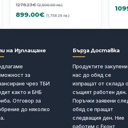
Original
1278.23
€
(2,500.00 лв.)
та
109
price
Текущата
899.00
€
(1,758.29 лв.)
was:
цена
1278.23€
е:
(2,500.00
899.00€
0
пи на Изплащане
Бърза Доставка
лв.).
(1,758.29
едлагаме
Продуктите закупени
лв.).
зможност за
нас до обяд се
нансиране чрез ТБИ
изпращат от склада 
дит както и БНБ
същият работен ден.
иба. Отговор за
Поръчки заявени сле
обрение до няколко
обяд се пращат
а.
следващия ден. Ние
работим с Еконт