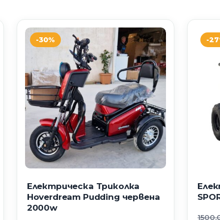
-30%
-2
Електрическа Триколка
Елек
Hoverdream Pudding червена
SPO
2000w
1500.