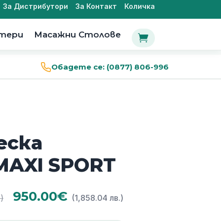
За Дистрибутори
За Контакт
Количка
утери
Масажни Столове

Обадете се:
(0877) 806-996
еска
MAXI SPORT
Original
Текущата
950.00
€
)
(1,858.04 лв.)
price
цена