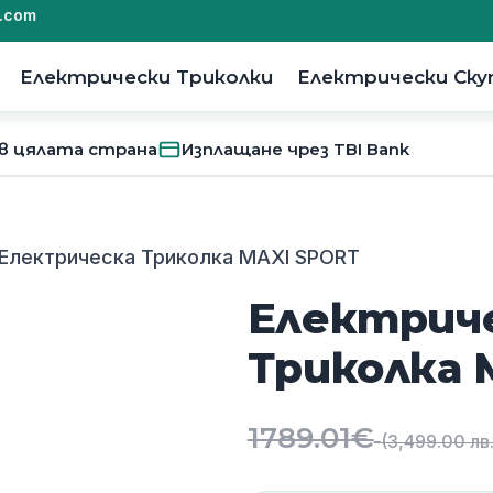
.com
Електрически Триколки
Електрически Ск
 в цялата страна
Изплащане чрез TBI Bank
 Електрическа Триколка MAXI SPORT
Електрич
Триколка 
1789.01
€
(3,499.00 лв.