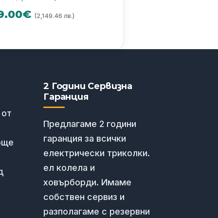
price
Текущата
9.00
€
(2,149.46 лв.)
was:
цена
1500.00€
е:
(2,933.75
1099.00€
лв.).
(2,149.46
2 Години Сервизна
Гаранция
лв.).
 от
Предлагаме 2 години
гаранция за всички
още
електрически триколки.
ел колела и
д
ховърборди. Имаме
собствен сервиз и
разполагаме с резервни