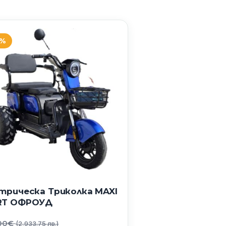
7%
трическа Триколка MAXI
RT ОФРОУД
Original
00
€
(2,933.75 лв.)