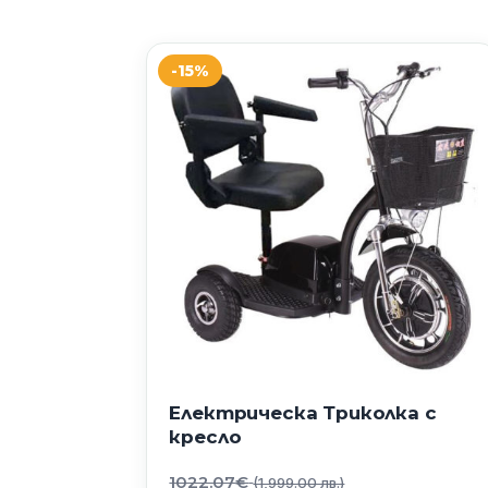
-15%
Електрическа Триколка с
кресло
Original
1022.07
€
(1,999.00 лв.)