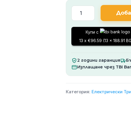
количество
Доба
за
Електрическа
Купи с
Триколка
13 x €96.59 (13 x 188.91 B
MAXI
SPORT
2 години гаранция
Б
Изплащане чрез TBI Ba
Категория:
Електрически Тр