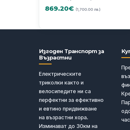
price
Текуща
869.20
€
(1,700.00 лв.)
was:
цена
1022.07€
е:
(1,999.00
869.20€
лв.).
(1,700.0
Изгоден Транспорт за
Ку
Възрастни
лв.).
Пр
Електрическите
въ
триколки както и
фи
велосипедите ни са
Кре
перфектни за ефективно
Пар
и евтино придвижване
од
на възрастни хора.
час
Изминават до 30км на