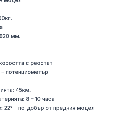
ен модел
00кг.
а
X820 мм.
.
скоростта с реостат
т – потенциометър
ията: 45км.
терията: 8 – 10 часа
: 22° – по-добър от предния модел