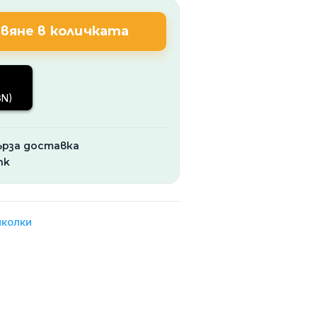
was:
е:
вяне в количката
1789.01€
950.00€
(3,499.00
(1,858.04
GN)
лв.).
лв.).
ърза доставка
nk
иколки