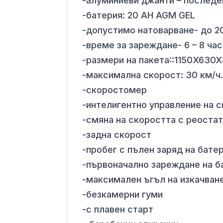
-алуминиеви джанти – послед
-батерия: 20 AH AGM GEL
-допустимо натоварване- до 2
-време за зареждане- 6 – 8 час
-размери на пакета::1150X630
-максимална скорост: 30 км/ч
-скоростомер
-интелигентно управление на 
-смяна на скоростта с реоста
-задна скорост
-пробег с пълен заряд на батер
-първоначално зареждане на ба
-максимален ъгъл на изкачване
-безкамерни гуми
-с плавен старт