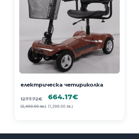
електрическа четириколка
Original
Текущата
664.17
€
1277.72
€
(2,499.00 лв.)
price
(1,299.00 лв.)
цена
was:
е:
1277.72€
664.17€