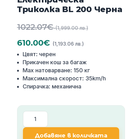
Триколка BL 200 Черна
Original
1022.07
€
(1,999.00 лв.)
price
Текущата
610.00
€
(1,193.06 лв.)
was:
цена
Цвят: черен
Прикачен кош за багаж
1022.07€
е:
Max натоварване: 150 кг
(1,999.00
Максимална скорост: 35km/h
610.00€
Спирачка: механична
лв.).
(1,193.06
лв.).
количество
за
Електрическа
Добавяне в количката