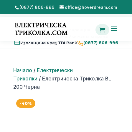
(0877) 806-996
office@hoverdream.com

2 години гаранция
Бърза доставка в цялата страна
Изплащане чрез TBI Bank
(0877) 806-996
Начало
/
Електрически
Триколки
/ Електрическа Триколка BL
200 Черна
-40%