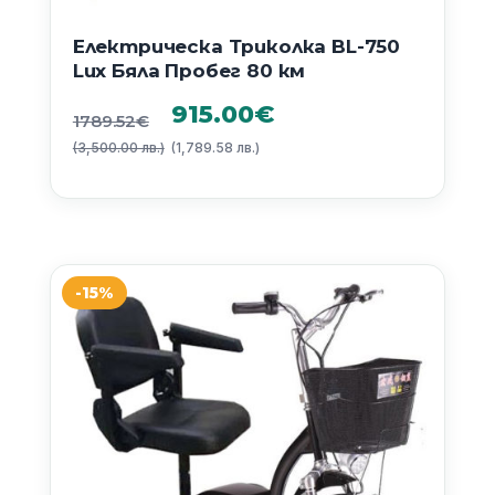
Електрическа Триколка BL-750
Lux Бяла Пробег 80 км
Original
Текущата
915.00
€
1789.52
€
(3,500.00 лв.)
price
(1,789.58 лв.)
цена
was:
е:
1789.52€
915.00€
(3,500.00
(1,789.58
-15%
лв.).
лв.).