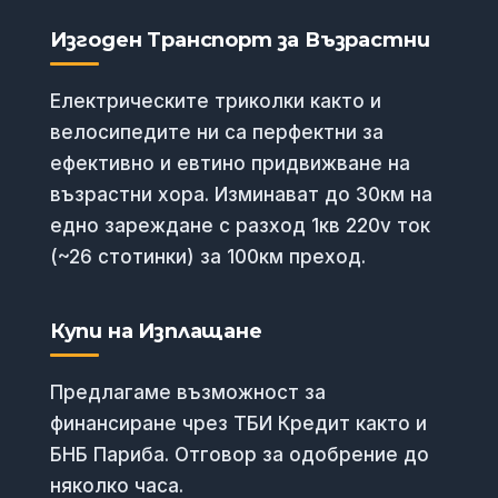
(2,499.00
(1,299.00
Изгоден Транспорт за Възрастни
лв.).
лв.).
Електрическите триколки както и
велосипедите ни са перфектни за
ефективно и евтино придвижване на
възрастни хора. Изминават до 30км на
едно зареждане с разход 1кв 220v ток
(~26 стотинки) за 100км преход.
Купи на Изплащане
Предлагаме възможност за
финансиране чрез ТБИ Кредит както и
БНБ Париба. Отговор за одобрение до
няколко часа.