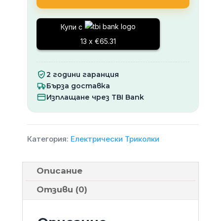
Триколка
BL
Купи с
200
13 x €65.31
Черна
2 години гаранция
Бърза доставка
Изплащане чрез TBI Bank
Категория:
Електрически Триколки
Описание
Отзиви (0)